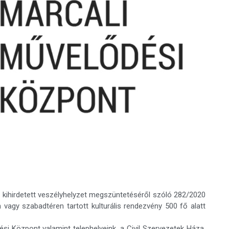
 kihirdetett veszélyhelyzet megszüntetéséről szóló 282/2020
 vagy szabadtéren tartott kulturális rendezvény 500 fő alatt
i Központ valamint telephelyeink, a Civil Szervezetek Háza,