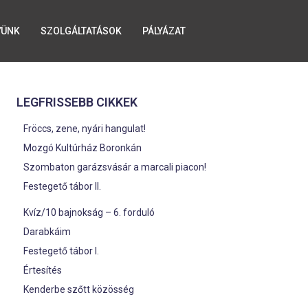
YÜNK
SZOLGÁLTATÁSOK
PÁLYÁZAT
LEGFRISSEBB CIKKEK
Fröccs, zene, nyári hangulat!
Mozgó Kultúrház Boronkán
Szombaton garázsvásár a marcali piacon!
Festegető tábor II.
Kvíz/10 bajnokság – 6. forduló
Darabkáim
Festegető tábor I.
Értesítés
Kenderbe szőtt közösség