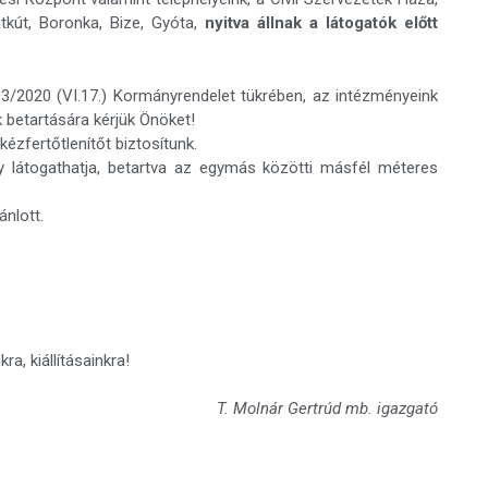
tkút, Boronka, Bize, Gyóta,
nyitva állnak a látogatók előtt
3/2020 (VI.17.) Kormányrendelet tükrében, az intézményeink
 betartására kérjük Önöket!
kézfertőtlenítőt biztosítunk.
y látogathatja, betartva az egymás közötti másfél méteres
nlott.
a, kiállításainkra!
T. Molnár Gertrúd mb. igazgató