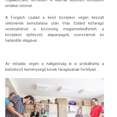
foglalkoztató termében A Marcali Múzeum középkori
emlékei címmel.
A Forgách család a késő középkor végén készült
sírkövének bemutatása után Vida Szilárd kőfaragó
vezényletével a közönség megismerkedhetett a
középkori építészet, alapanyagok, szerszámok és
határidők világával.
Az előadás végén a hallgatóság ki is próbálhatta a
különböző keménységű kövek faragásának fortélyait.