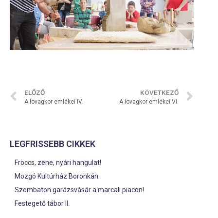
ELŐZŐ
KÖVETKEZŐ
A lovagkor emlékei IV.
A lovagkor emlékei VI.
LEGFRISSEBB CIKKEK
Fröccs, zene, nyári hangulat!
Mozgó Kultúrház Boronkán
Szombaton garázsvásár a marcali piacon!
Festegető tábor II.