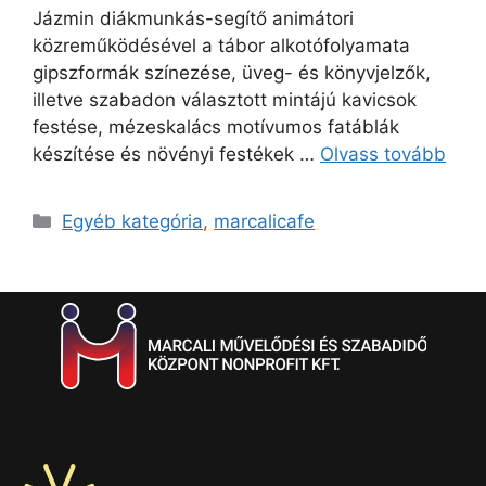
Jázmin diákmunkás-segítő animátori
közreműködésével a tábor alkotófolyamata
gipszformák színezése, üveg- és könyvjelzők,
illetve szabadon választott mintájú kavicsok
festése, mézeskalács motívumos fatáblák
készítése és növényi festékek …
Olvass tovább
Egyéb kategória
,
marcalicafe