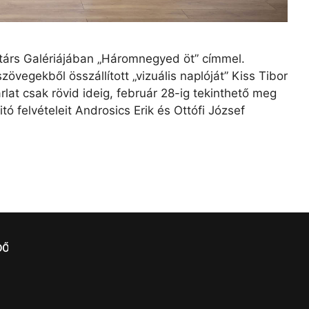
 Kortárs Galériájában „Háromnegyed öt” címmel.
szövegekből összállított „vizuális naplóját” Kiss Tibor
árlat csak rövid ideig, február 28-ig tekinthető meg
ó felvételeit Androsics Erik és Ottófi József