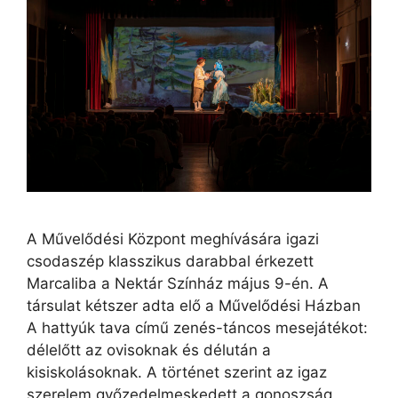
A Művelődési Központ meghívására igazi
csodaszép klasszikus darabbal érkezett
Marcaliba a Nektár Színház május 9-én. A
társulat kétszer adta elő a Művelődési Házban
A hattyúk tava című zenés-táncos mesejátékot:
délelőtt az ovisoknak és délután a
kisiskolásoknak. A történet szerint az igaz
szerelem győzedelmeskedett a gonoszság