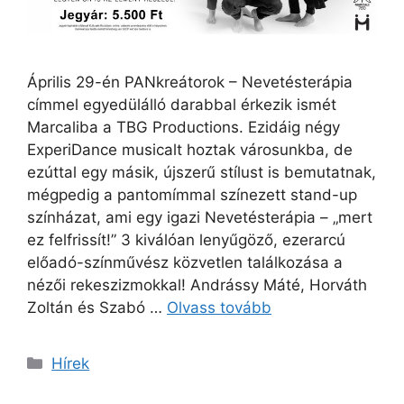
Április 29-én PANkreátorok – Nevetésterápia
címmel egyedülálló darabbal érkezik ismét
Marcaliba a TBG Productions. Ezidáig négy
ExperiDance musicalt hoztak városunkba, de
ezúttal egy másik, újszerű stílust is bemutatnak,
mégpedig a pantomímmal színezett stand-up
színházat, ami egy igazi Nevetésterápia – „mert
ez felfrissít!” 3 kiválóan lenyűgöző, ezerarcú
előadó-színművész közvetlen találkozása a
nézői rekeszizmokkal! Andrássy Máté, Horváth
Zoltán és Szabó …
Olvass tovább
Hírek