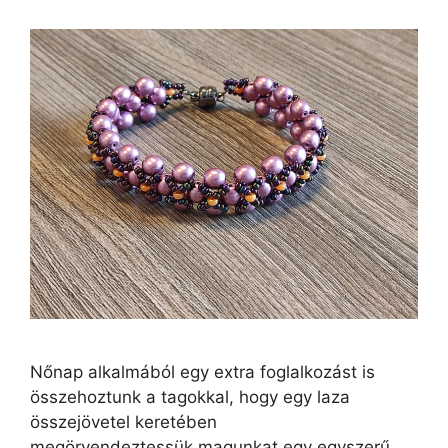
Nőnap alkalmából egy extra foglalkozást is
összehoztunk a tagokkal, hogy egy laza
összejövetel keretében
megörvendeztessük magunkat egy egyszerű,