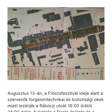
Augusztus 13-án, a Fröccsfesztivál ideje alatt a
szervezők forgalomtechnikai és biztonsági okok
miatt lezárják a Rákóczi utcát 16:00 órától
24:00 óráig. A lezárás a Posta épülete és a