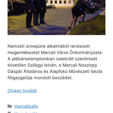
Nemzeti ünnepünk alkalmából rendezett
megemlékezést Marcali Város Önkormányzata.
A plébániatemplomban celebrált szentmisét
követően Szilágyi István, a Marcali Noszlopy
Gáspár Általános és Alapfokú Művészeti Iskola
főigazgatója mondott beszédet.
Olvass tovább
marcalicafe