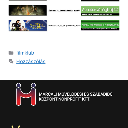
filmklub
Hozzászólás