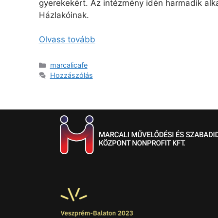
gyerekekért. Az intézmény idén harmadik alka
Házlakóinak.
Olvass tovább
marcalicafe
Hozzászólás