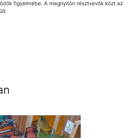
lődők figyelmébe. A megnyitón résztvevők közt az
lt.
an