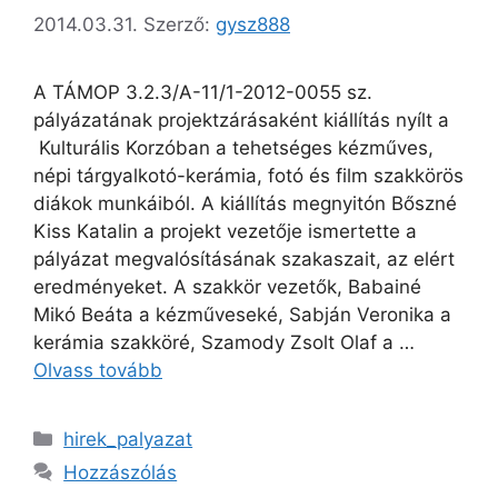
2014.03.31.
Szerző:
gysz888
A TÁMOP 3.2.3/A-11/1-2012-0055 sz.
pályázatának projektzárásaként kiállítás nyílt a
Kulturális Korzóban a tehetséges kézműves,
népi tárgyalkotó-kerámia, fotó és film szakkörös
diákok munkáiból. A kiállítás megnyitón Bőszné
Kiss Katalin a projekt vezetője ismertette a
pályázat megvalósításának szakaszait, az elért
eredményeket. A szakkör vezetők, Babainé
Mikó Beáta a kézműveseké, Sabján Veronika a
kerámia szakköré, Szamody Zsolt Olaf a …
Olvass tovább
hirek_palyazat
Hozzászólás