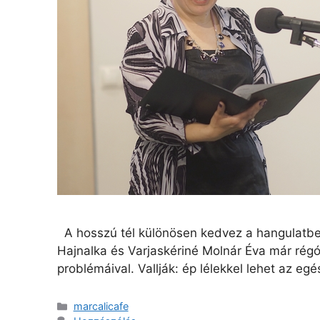
A hosszú tél különösen kedvez a hangulat
Hajnalka és Varjaskériné Molnár Éva már rég
problémáival. Vallják: ép lélekkel lehet az 
marcalicafe