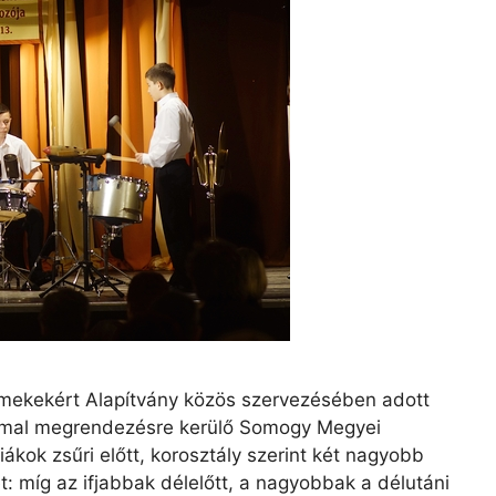
rmekekért Alapítvány közös szervezésében adott
ommal megrendezésre kerülő Somogy Megyei
kok zsűri előtt, korosztály szerint két nagyobb
: míg az ifjabbak délelőtt, a nagyobbak a délutáni