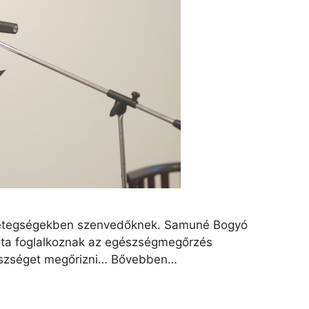
betegségekben szenvedőknek. Samuné Bogyó
óta foglalkoznak az egészségmegőrzés
egészséget megőrizni… Bővebben…