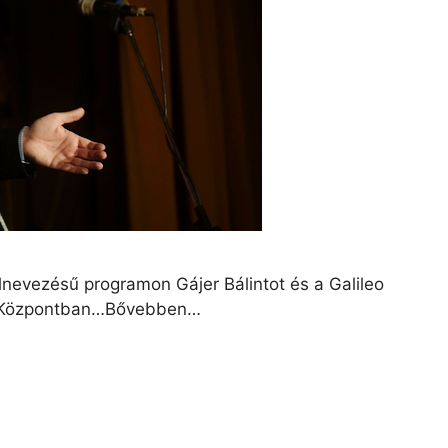
nevezésű programon Gájer Bálintot és a Galileo
lis Központban…Bővebben…