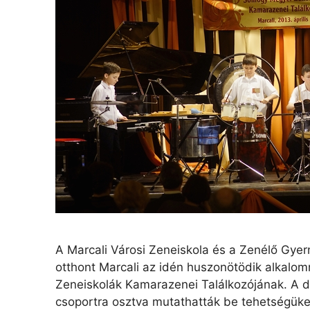
A Marcali Városi Zeneiskola és a Zenélő Gye
otthont Marcali az idén huszonötödik alkal
Zeneiskolák Kamarazenei Találkozójának. A diá
csoportra osztva mutathatták be tehetségüket