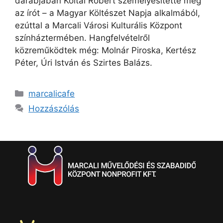
darabjában Koltai Róbert személyesítette meg
az írót – a Magyar Költészet Napja alkalmából,
ezúttal a Marcali Városi Kulturális Központ
színháztermében. Hangfelvételről
közreműködtek még: Molnár Piroska, Kertész
Péter, Úri István és Szirtes Balázs.
marcalicafe
Hozzászólás