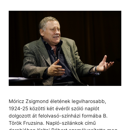
Móricz Zsigmond életének legviharosabb,
1924-25 közötti két évéről szóló naplót
dolgozott át felolvasó-színházi formába B.
Török Fruzsina. Napló-szilánkok című