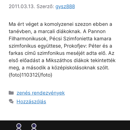
2011.03.13.
Szerző:
gysz888
Ma ért véget a komolyzenei szezon ebben a
tanévben, a marcali diákoknak. A Pannon
Filharmonikusok, Pécsi Szimfonietta kamara
szimfonikus együttese, Prokofjev: Péter és a
farkas című szimfonikus meséjét adta elő. Az
első előadást a Mikszáthos diákok tekintették
meg, a második a középiskolásoknak szólt.
{foto}110312{/foto}
zenés rendezvények
Hozzászólás