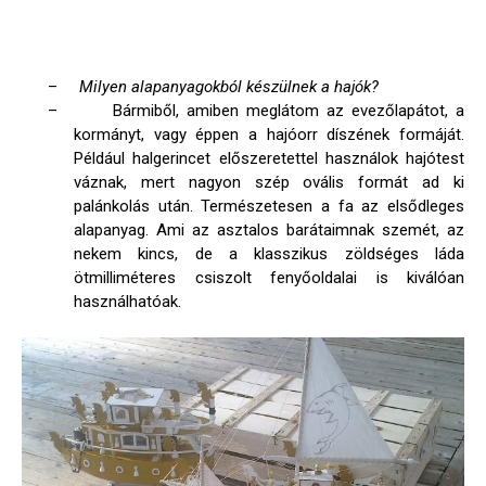
–
Milyen alapanyagokból készülnek a hajók?
–
Bármiből, amiben meglátom az evezőlapátot, a
kormányt, vagy éppen a hajóorr díszének formáját.
Például halgerincet előszeretettel használok hajótest
váznak, mert nagyon szép ovális formát ad ki
palánkolás után. Természetesen a fa az elsődleges
alapanyag. Ami az asztalos barátaimnak szemét, az
nekem kincs, de a klasszikus zöldséges láda
ötmilliméteres csiszolt fenyőoldalai is kiválóan
használhatóak.