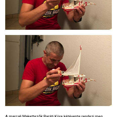
A marcali Makettezők Baráti Köre kétévente rendezi meg