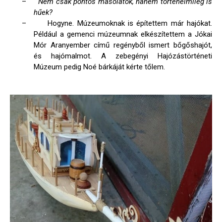
–
Nem csak pontos másolatok, hanem történelmileg is
hűek?
–
Hogyne. Múzeumoknak is építettem már hajókat.
Például a gemenci múzeumnak elkészítettem a Jókai
Mór Aranyember című regényből ismert bőgőshajót,
és hajómalmot. A zebegényi Hajózástörténeti
Múzeum pedig Noé bárkáját kérte tőlem.