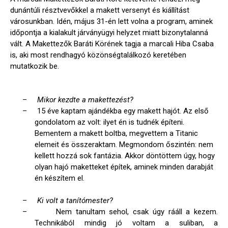
dunántúli résztvevőkkel a makett versenyt és kiállítást
városunkban. Idén, május 31-én lett volna a program, aminek
időpontja a kialakult járványügyi helyzet miatt bizonytalanná
vált. A Makettezők Baráti Körének tagja a marcali Hiba Csaba
is, aki most rendhagyó közönségtalálkozó keretében
mutatkozik be.
–
Mikor kezdte a makettezést?
–
15 éve kaptam ajándékba egy makett hajót. Az első
gondolatom az volt: ilyet én is tudnék építeni.
Bementem a makett boltba, megvettem a Titanic
elemeit és összeraktam. Megmondom őszintén: nem
kellett hozzá sok fantázia. Akkor döntöttem úgy, hogy
olyan hajó maketteket építek, aminek minden darabját
én készítem el.
–
Ki volt a tanítómester?
–
Nem tanultam sehol, csak úgy rááll a kezem.
Technikából mindig jó voltam a suliban, a